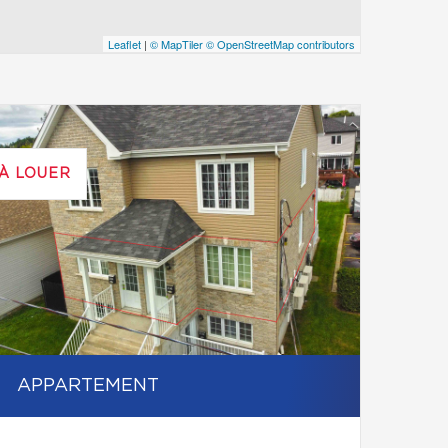
Leaflet
|
© MapTiler
© OpenStreetMap contributors
À LOUER
APPARTEMENT