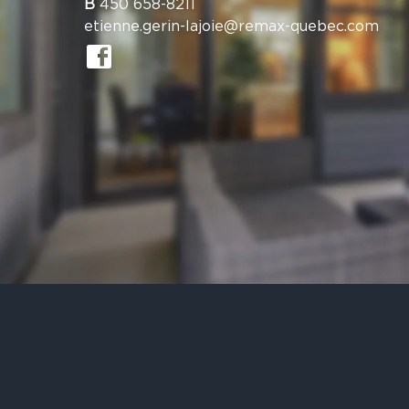
B
450 658-8211
etienne.gerin-lajoie@remax-quebec.com