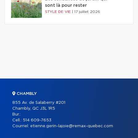
sont là pour rester
STYLE DE VIE
|
17 juillet 2026
CHAMBLY
855 Av. de Salaberry #201
Chambly, QC J3L 1R5
Bur.:
Cell.:
514 609-7653
Courriel:
etienne.gerin-lajoie@remax-quebec.com